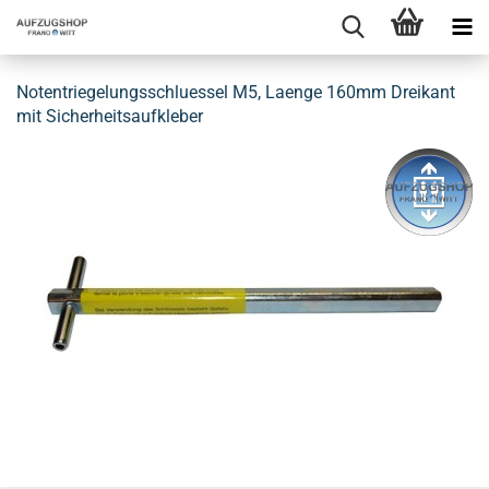
Not­ent­rie­ge­lungs­schlues­sel M5, La­en­ge 160mm Drei­kant
mit Si­cher­heits­auf­kle­ber