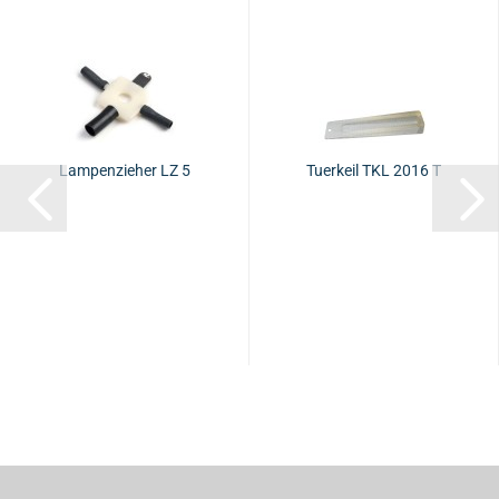
Lam­pen­zie­her LZ 5
Tu­er­keil TKL 2016 T