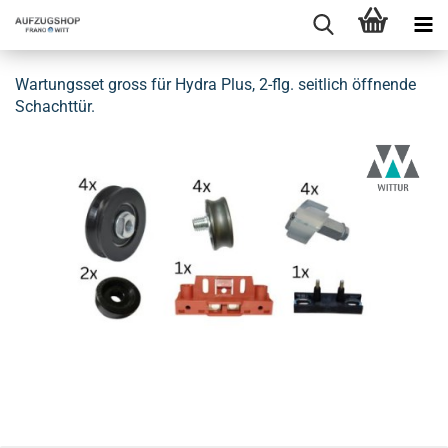
War­tungs­set gross für Hydra Plus, 2-flg. seit­lich öff­nen­de
Schacht­tür.