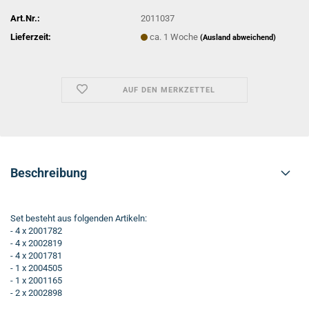
Art.Nr.:
2011037
Lieferzeit:
ca. 1 Woche
(Ausland abweichend)
AUF DEN MERKZETTEL
Beschreibung
Set besteht aus folgenden Artikeln:
- 4 x 2001782
- 4 x 2002819
- 4 x 2001781
- 1 x 2004505
- 1 x 2001165
- 2 x 2002898