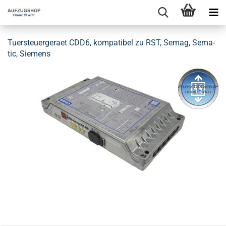
Tu­er­steu­er­ge­ra­et CDD6, kom­pa­ti­bel zu RST, Semag, Se­ma­
tic, Sie­mens