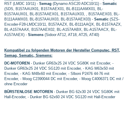
RST (LMDC 10/11) -
Semag
(Dynamo ASC20 ADC10/11) -
Sematic
(SDS, B157AAUX01, B157AAEX01, BL-B111AAMX01, BL-
B157AAUX01, BL-B157AAEX01, B157AAUX03, , B157AAEX03, BL-
B111AAMX03, BL-B157AAUX03, BL-B157AAEX03) -
Sematic
(SZS-
Encoder-F28-LMDC10/11, B157AAZX, BL-B111AAQX, BL-B157AAZX,
BL-A157AAAX, B157AAEX02, BL-A157AABX, BL-A157AACX, BL-
A157AAEX) -
Siemens
(Sidoor AT12, AT18, AT25, AT40)
Kompatibel zu folgenden Motoren der Hersteller Computec, RST,
Semag, Sematic, Siemens:
DC-MOTOREN
- Dunker GR63x25 24 VDC SG80K mit Encoder, -
Dunker GR63x25 24 VDC SG120 mit Encoder, - KAG M63x50 mit
Encoder, - KAG M48x60 mit Encoder, - Slboni P2476 44-76 mit
Encoder, - Moog C2390044 DC mit Encoder, - Moog C4006371 DC mit /
ohne Encoder
BÜRSTENLOSE MOTOREN
- Dunker BG 62x30 24 VDC SG80K mit
Hall-Encoder, - Dunker BG 62x60 24 VDC SG120 mit Hall-Encoder